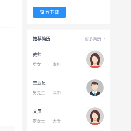
简历下载
推荐简历
更多简历
教师
罗女士
·
本科
营业员
男先生
·
高中
文员
罗女士
·
大专