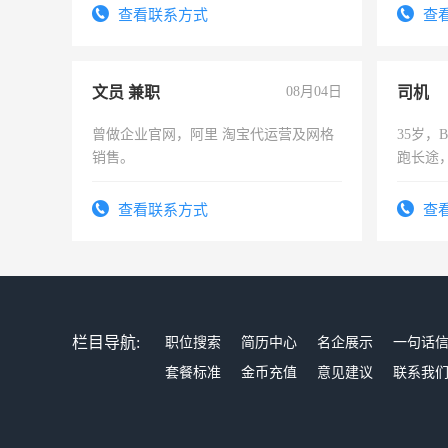
勤快的
查看联系方式
查
文员 兼职
08月04日
司机
曾做企业官网，阿里 淘宝代运营及网格
35岁
销售。
跑长途
六，渣
查看联系方式
查
栏目导航:
职位搜索
简历中心
名企展示
一句话
套餐标准
金币充值
意见建议
联系我