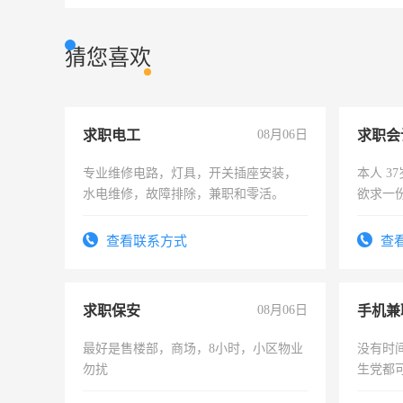
猜您喜欢
求职电工
08月06日
求职会
专业维修电路，灯具，开关插座安装，
本人 3
水电维修，故障排除，兼职和零活。
欲求一
计证
查看联系方式
查
求职保安
08月06日
手机兼
最好是售楼部，商场，8小时，小区物业
没有时
勿扰
生党都
间，一