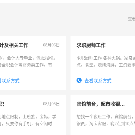
查
计及相关工作
08月06日
求职厨师工作
7岁，会计大专毕业，做账报税。
求职厨师工作 各种火锅。家常
份全职会计等财务类工作。有会
点。食堂。烧烤海鲜，工资要求6
上
看联系方式
查看联系方式
职
08月05日
宾馆前台，超市收银员，淘宝客服
间地点限制，上班族，宝妈，学
想找一个夜班工作，宾馆前台
可，只要你有手机，有空闲时
银员，淘宝客服，晚7点到10点
单一结，一天二三十不成问题，
工，麻烦看到的老板加我微信