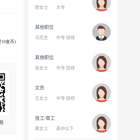
欧女士
·
大专
其他职位
马先生
·
中专/技校
10金币)
其他职位
张女士
·
中专/技校
文员
王女士
·
中专/技校
技工/普工
息
黄女士
·
高中以下