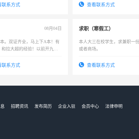
四五十，每天挣零花钱没问题！
号同微信
看联系方式
查看联系方式
08月04日
求职（寒假工）
，B本。双证齐全，马上下A本！有
本人大三在校学生，求兼职一
，和拉大超的经验！以前开九米
或者商场。
土车
看联系方式
查看联系方式
信息
招聘资讯
发布简历
企业入驻
会员中心
法律申明
们