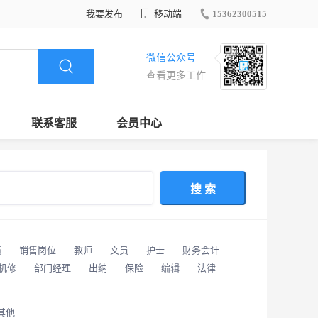
我要发布
移动端
15362300515
微信公众号
查看更多工作
联系客服
会员中心
搜 索
潢
销售岗位
教师
文员
护士
财务会计
/机修
部门经理
出纳
保险
编辑
法律
其他