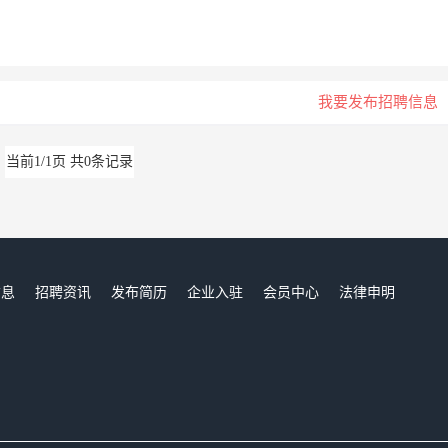
我要发布招聘信息
当前1/1页 共0条记录
信息
招聘资讯
发布简历
企业入驻
会员中心
法律申明
们